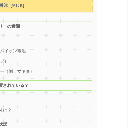
目次
リーの種類
ウムイオン電池
イプ）
リー（例：マキタ）
置されている？
外は？
状況